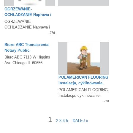
OGRZEWANIE-
OCHŁADZANIE Naprawa i
wymiana pieców
OGRZEWANIE-
OCHŁADZANIE Naprawa i
wymiana pieców
27d
nadmuchowych, wodnych i
bojlerów....
Biuro ABC Tłumaczenia,
Notary Public,
Pełnomocnictwa
Biuro ABC 7113 W Higgins
Ave Chicago IL 60656
Tłumaczenia, Notary Public,
Pełnomocnictwa
27d
POLAMERICAN FLOORING
Instalacja, cyklinowanie,
lakierowanie i naprawa
POLAMERICAN FLOORING
Instalacja, cyklinowanie,
lakierowanie i naprawa
27d
starych podłóg....
1
2
3
4
5
DALEJ »