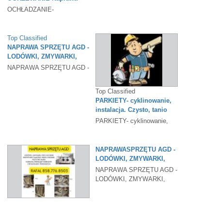
systemów grzewczo-
OCHŁADZANIE-
chłodzących
OGRZEWANIE Instalacja.
Naprawa systemów
grzewczo-chłodzących
Top Classified
TOMASZ...
NAPRAWA SPRZĘTU AGD -
LODÓWKI, ZMYWARKI,
KUCHNIE
NAPRAWA SPRZĘTU AGD -
LODÓWKI, ZMYWARKI,
KUCHNIE GAZOWE I
Top Classified
ELEKTRYCZNE,
PARKIETY- cyklinowanie,
PIEKARNIKI,
instalacja. Czysto, tanio
PARKIETY- cyklinowanie,
instalacja. Czysto, tanio 773-
727-7506
NAPRAWASPRZĘTU AGD -
LODÓWKI, ZMYWARKI,
KUCHNIE
NAPRAWA SPRZĘTU AGD -
LODÓWKI, ZMYWARKI,
KUCHNIE GAZOWE I
ELEKTRYCZNE,
14d
PIEKARNIKI,