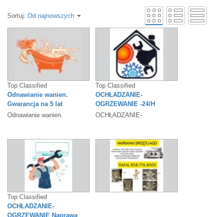
Sortuj:
Od najnowszych
Top Classified
Top Classified
Odnawianie wanien.
OCHŁADZANIE-
Gwarancja na 5 lat
OGRZEWANIE -24/H
Naprawa i wymiana
Odnawianie wanien.
OCHŁADZANIE-
klimatyzatorów, pieców
Gwarancja na 5 lat.
OGRZEWANIE -24/H
www.odnawianiewanien.com
Naprawa i wymiana
773-690-3257
klimatyzatorów, pieców
nadmuchowych,...
Top Classified
OCHŁADZANIE-
OGRZEWANIE Naprawa