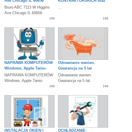
Ave Chicago IL 60656
KONTRAKTORSKICH oraz
tanie ROZBIÓRKI
Biuro ABC 7113 W Higgins
...
Ave Chicago IL 60656
Tłumaczenia, Notary Public,
14d
14d
Pełnomocnictwa...
NAPRAWA KOMPUTERÓW
Odnawianie wanien.
Windows, Apple Tanio-
Gwarancja na 5 lat
Szybko-Solidnie
NAPRAWA KOMPUTERÓW
Odnawianie wanien.
Windows, Apple Tanio-
Gwarancja na 5 lat.
Szybko-Solidnie Strony
www.odnawianiewanien.com
14d
14d
internetowe.
773-690-3257
...
INSTALACJA OKIEN I
OCHŁADZANIE-