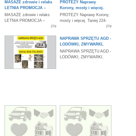
MASAŻE zdrowie i relaks
PROTEZY Naprawy
LETNIA PROMOCJA –
Korony, mosty i więcej.
zapraszamy
Taniej
MASAŻE zdrowie i relaks
PROTEZY Naprawy Korony,
LETNIA PROMOCJA –
mosty i więcej. Taniej 224-
zapraszamy 773-501-3056
639-8338
27d
27d
NAPRAWA SPRZĘTU AGD -
LODÓWKI, ZMYWARKI,
KUCHNIE
NAPRAWA SPRZĘTU AGD -
LODÓWKI, ZMYWARKI,
KUCHNIE GAZOWE I
ELEKTRYCZNE,
27d
PIEKARNIKI,