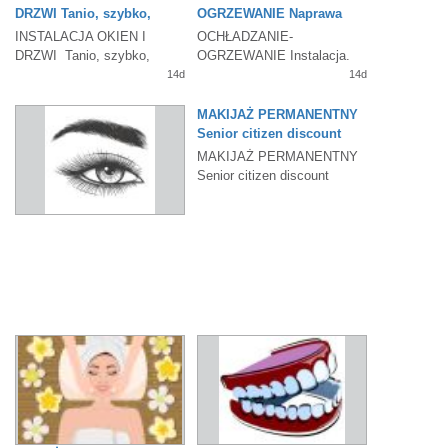
DRZWI Tanio, szybko,
OGRZEWANIE Naprawa
solidnie
systemów grzewczo-
INSTALACJA OKIEN I
OCHŁADZANIE-
chłodzących
DRZWI Tanio, szybko,
OGRZEWANIE Instalacja.
solidnie 773-793-2504
Naprawa systemów
14d
14d
grzewczo-chłodzących
TOMASZ...
MAKIJAŻ PERMANENTNY
Senior citizen discount
OFERTA SPECJALNA
MAKIJAŻ PERMANENTNY
Senior citizen discount
OFERTA SPECJALNA $250
(regularnie $400)
14d