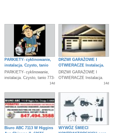
PARKIETY- cyklinowanie,
DRZWI GARAŻOWE I
instalacja. Czysto, tanio
OTWIERACZE Instalacja.
Naprawa. GWARANCJA
PARKIETY- cyklinowanie,
DRZWI GARAŻOWE I
instalacja. Czysto, tanio 773-
OTWIERACZE Instalacja.
727-7506
Naprawa. GWARANCJA708-
14d
14d
528-4147
Biuro ABC 7113 W Higgins
WYWÓZ ŚMIECI