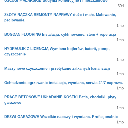
USŁUGI MALARSKIE Budynki komercyjne i mieszkaniowe
30d
ZŁOTA RĄCZKA REMONTY NAPRAWY duże i małe. Malowanie,
peciowanie.
1mo
BOGDAN FLOORING Instalacja, cyklinowanie, stein + reperacja
1mo
HYDRAULIK Z LICENCJĄ Wymiana bojlerów, baterii, pomp,
czyszczenie
1mo
Maszynowe czyszczenie i przetykanie zatkanych kanalizacji
1mo
Ochładzanie-ogrzewanie instalacja, wymiana, serwis 24/7 naprawa.
1mo
PRACE BETONOWE UKŁADANIE KOSTKI Patia, chodniki, płyty
garażowe
1mo
DRZWI GARAŻOWE Wszelkie napawy i wymiana. Profesjonalnie
1mo