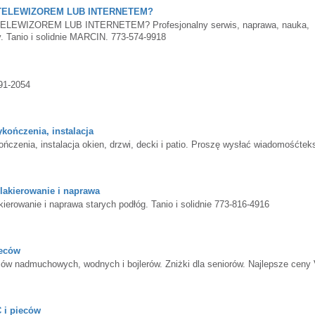
TELEWIZOREM LUB INTERNETEM?
IZOREM LUB INTERNETEM? Profesjonalny serwis, naprawa, nauka,
y. Tanio i solidnie MARCIN. 773-574-9918
91-2054
ończenia, instalacja
nia, instalacja okien, drzwi, decki i patio. Proszę wysłać wiadomośćtek
akierowanie i naprawa
rowanie i naprawa starych podłóg. Tanio i solidnie 773-816-4916
eców
admuchowych, wodnych i bojlerów. Zniżki dla seniorów. Najlepsze ceny 
i pieców