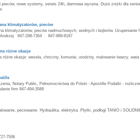
ców, nowe systemy, serwis 24h, darmowa wycena. Duże zniżki dla senio
om
a klimatyzatorów, pieców
imatyzatorów, pieców nadmuchowych, wodnych i bojlerów. Uzupenianie f
em. Andrzej 847-298-7364 847-989-8187
a różne okazje
ne okazje: wesela, chrzciny, komunie, urodziny, malowanie twarzy, wata
tille
ia, Notary Public, Pełnomocnictwa do Polski - Apostille Podatki - rozlicze
adanie firm 847-494-3588
e, peciowanie. Hydraulika, elektryka. Płytki, podłogi TANIO i SOLIDNI
-727-7506