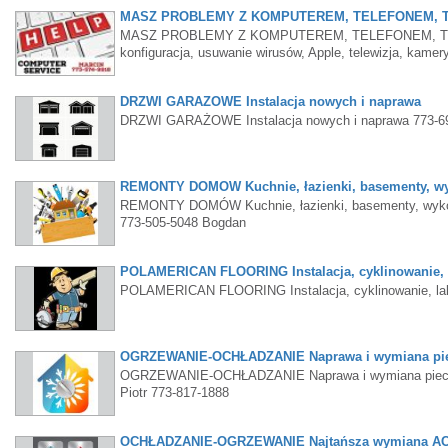
MASZ PROBLEMY Z KOMPUTEREM, TELEFONEM, 
MASZ PROBLEMY Z KOMPUTEREM, TELEFONEM, TELEW
konfiguracja, usuwanie wirusów, Apple, telewizja, kamer
DRZWI GARAŻOWE Instalacja nowych i naprawa
DRZWI GARAŻOWE Instalacja nowych i naprawa 773-6
REMONTY DOMÓW Kuchnie, łazienki, basementy, wyk
REMONTY DOMÓW Kuchnie, łazienki, basementy, wykończe
773-505-5048 Bogdan
POLAMERICAN FLOORING Instalacja, cyklinowanie, l
POLAMERICAN FLOORING Instalacja, cyklinowanie, lakie
OGRZEWANIE-OCHŁADZANIE Naprawa i wymiana pi
OGRZEWANIE-OCHŁADZANIE Naprawa i wymiana pieców n
Piotr 773-817-1888
OCHŁADZANIE-OGRZEWANIE Najtańsza wymiana AC 