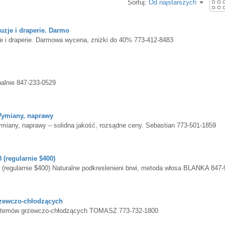
Sortuj:
Od najstarszych
zje i draperie. Darmo
 i draperie. Darmowa wycena, zniżki do 40% 773-412-8483
nie 847-233-0529
ymiany, naprawy
y, naprawy – solidna jakość, rozsądne ceny. Sebastian 773-501-1859
egularnie $400)
rnie $400) Naturalne podkreslenieni brwi, metoda włosa BLANKA 847-9
ewczo-chłodzących
temów grzewczo-chłodzących TOMASZ 773-732-1800