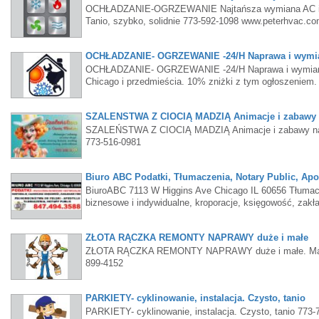
OCHŁADZANIE-OGRZEWANIE Najtańsza wymiana AC i pie
Tanio, szybko, solidnie 773-592-1098 www.peterhvac.c
OCHŁADZANIE- OGRZEWANIE -24/H Naprawa i wymian
OCHŁADZANIE- OGRZEWANIE -24/H Naprawa i wymiana kl
Chicago i przedmieścia. 10% zniżki z tym ogłoszeni
SZALEŃSTWA Z CIOCIĄ MADZIĄ Animacje i zabawy n
SZALEŃSTWA Z CIOCIĄ MADZIĄ Animacje i zabawy na róż
773-516-0981
Biuro ABC Podatki, Tłumaczenia, Notary Public, Apos
BiuroABC 7113 W Higgins Ave Chicago IL 60656 Tłumaczen
biznesowe i indywidualne, kroporacje, księgowość, zakł
ZŁOTA RĄCZKA REMONTY NAPRAWY duże i małe
ZŁOTA RĄCZKA REMONTY NAPRAWY duże i małe. Malowani
899-4152
PARKIETY- cyklinowanie, instalacja. Czysto, tanio
PARKIETY- cyklinowanie, instalacja. Czysto, tanio 773