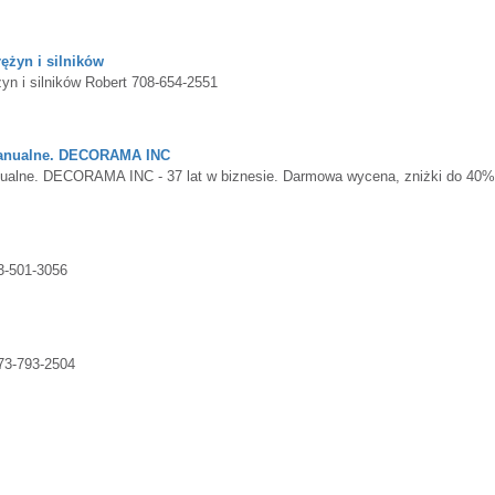
żyn i silników
n i silników Robert 708-654-2551
anualne. DECORAMA INC
ne. DECORAMA INC - 37 lat w biznesie. Darmowa wycena, zniżki do 40%
3-501-3056
73-793-2504