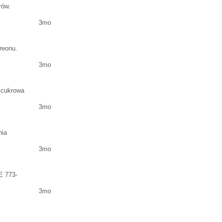
rów.
3mo
reonu.
3mo
 cukrowa
3mo
nia
3mo
E 773-
3mo