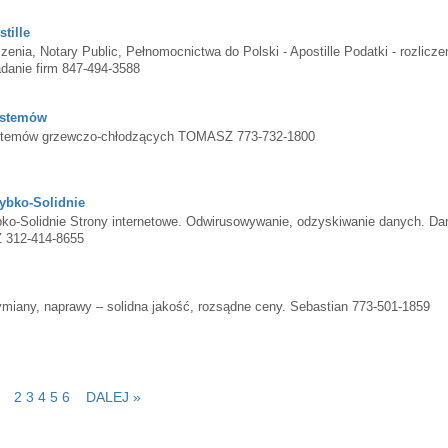
tille
ia, Notary Public, Pełnomocnictwa do Polski - Apostille Podatki - rozlicze
adanie firm 847-494-3588
ystemów
temów grzewczo-chłodzących TOMASZ 773-732-1800
bko-Solidnie
olidnie Strony internetowe. Odwirusowywanie, odzyskiwanie danych. D
SZ 312-414-8655
y, naprawy – solidna jakość, rozsądne ceny. Sebastian 773-501-1859
2
3
4
5
6
DALEJ »