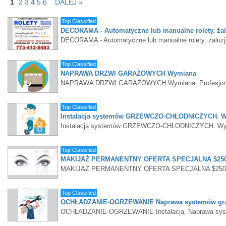
1
2
3
4
5
6
DALEJ »
Top Classified
DECORAMA - Automatyczne lub manualne rolety. żalu
DECORAMA - Automatyczne lub manualne rolety. żaluzje
Top Classified
NAPRAWA DRZWI GARAŻOWYCH Wymiana
NAPRAWA DRZWI GARAŻOWYCH Wymiana. Profesjonal
Top Classified
Instalacja systemów GRZEWCZO-CHŁODNICZYCH. W
Instalacja systemów GRZEWCZO-CHŁODNICZYCH. Wymian
Top Classified
MAKIJAŻ PERMANENTNY OFERTA SPECJALNA $250 (r
MAKIJAŻ PERMANENTNY OFERTA SPECJALNA $250 (regula
ważna do 31 sierpnia
Top Classified
OCHŁADZANIE-OGRZEWANIE Naprawa systemów grz
OCHŁADZANIE-OGRZEWANIE Instalacja. Naprawa sys