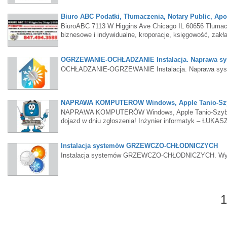
Biuro ABC Podatki, Tłumaczenia, Notary Public, Apos
BiuroABC 7113 W Higgins Ave Chicago IL 60656 Tłumaczen
biznesowe i indywidualne, kroporacje, księgowość, zakł
OGRZEWANIE-OCHŁADZANIE Instalacja. Naprawa s
OCHŁADZANIE-OGRZEWANIE Instalacja. Naprawa sys
NAPRAWA KOMPUTERÓW Windows, Apple Tanio-Szy
NAPRAWA KOMPUTERÓW Windows, Apple Tanio-Szybko-S
dojazd w dniu zgłoszenia! Inżynier informatyk – ŁUKA
Instalacja systemów GRZEWCZO-CHŁODNICZYCH
Instalacja systemów GRZEWCZO-CHŁODNICZYCH. Wymian
1