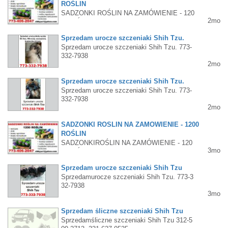
ROŚLIN
SADZONKI ROŚLIN NA ZAMÓWIENIE - 120
2mo
0 ROŚLIN warzywa zioła kwiaty ogrodowe k
wiaty doniczkowe krzewy owocowe i ozdobn
Sprzedam urocze szczeniaki Shih Tzu.
e drzewa owocowe drzewa ozdobne rośliny e
Sprzedam urocze szczeniaki Shih Tzu. 773-
gzotyczne i tropikalne doniczkowe i donicow
332-7938
e 773-406-2047 zibbysz1@yahoo.com
2mo
Sprzedam urocze szczeniaki Shih Tzu.
Sprzedam urocze szczeniaki Shih Tzu. 773-
332-7938
2mo
SADZONKI ROŚLIN NA ZAMÓWIENIE - 1200
ROŚLIN
SADZONKIROŚLIN NA ZAMÓWIENIE - 120
3mo
0 ROŚLIN warzywa zioła kwiaty ogrodowe k
wiaty doniczkowe krzewy owocowe i ozdobn
Sprzedam urocze szczeniaki Shih Tzu
e drzewa owocowe drzewa ozdobne rośliny e
Sprzedamurocze szczeniaki Shih Tzu. 773-3
gzotyczne i tropikalne doniczkowe i donicow
32-7938
e 773-406-2047 zibbysz1@yahoo.com
3mo
Sprzedam śliczne szczeniaki Shih Tzu
Sprzedamśliczne szczeniaki Shih Tzu 312-5