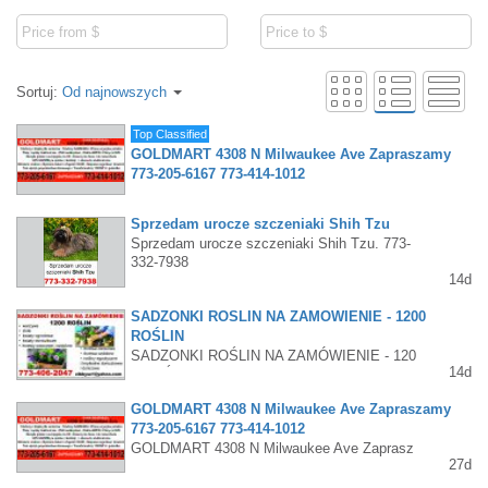
Sortuj:
Od najnowszych
Top Classified
GOLDMART 4308 N Milwaukee Ave Zapraszamy
773-205-6167 773-414-1012
GOLDMART 4308 N Milwaukee Ave Zapraszamy 773
-205-6167 773-414-1012
Sprzedam urocze szczeniaki Shih Tzu
Sprzedam urocze szczeniaki Shih Tzu. 773-
332-7938
14d
SADZONKI ROŚLIN NA ZAMÓWIENIE - 1200
ROŚLIN
SADZONKI ROŚLIN NA ZAMÓWIENIE - 120
14d
0 ROŚLIN warzywa zioła kwiaty ogrodowe k
wiaty doniczkowe krzewy owocowe i ozdobn
GOLDMART 4308 N Milwaukee Ave Zapraszamy
e drzewa owocowe drzewa ozdobne rośliny e
773-205-6167 773-414-1012
gzotyczne i tropikalne doniczkowe i donicow
e 773-406-2047 zibbysz1@yahoo.com
GOLDMART 4308 N Milwaukee Ave Zaprasz
27d
amy 773-205-6167 773-414-1012