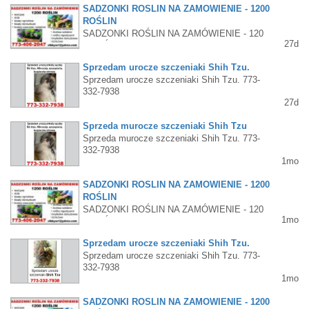
SADZONKI ROŚLIN NA ZAMÓWIENIE - 1200
ROŚLIN
SADZONKI ROŚLIN NA ZAMÓWIENIE - 120
27d
0 ROŚLIN warzywa zioła kwiaty ogrodowe k
wiaty doniczkowe krzewy owocowe i ozdobn
Sprzedam urocze szczeniaki Shih Tzu.
e drzewa owocowe drzewa ozdobne rośliny e
Sprzedam urocze szczeniaki Shih Tzu. 773-
gzotyczne i tropikalne doniczkowe i donicow
332-7938
e 773-406-2047 zibbysz1@yahoo.com
27d
Sprzeda murocze szczeniaki Shih Tzu
Sprzeda murocze szczeniaki Shih Tzu. 773-
332-7938
1mo
SADZONKI ROŚLIN NA ZAMÓWIENIE - 1200
ROŚLIN
SADZONKI ROŚLIN NA ZAMÓWIENIE - 120
1mo
0 ROŚLIN warzywa zioła kwiaty ogrodowe k
wiaty doniczkowe krzewy owocowe i ozdobn
Sprzedam urocze szczeniaki Shih Tzu.
e drzewa owocowe drzewa ozdobne rośliny e
Sprzedam urocze szczeniaki Shih Tzu. 773-
gzotyczne i tropikalne doniczkowe i donicow
332-7938
e 773-406-2047 zibbysz1@yahoo.com
1mo
SADZONKI ROŚLIN NA ZAMÓWIENIE - 1200